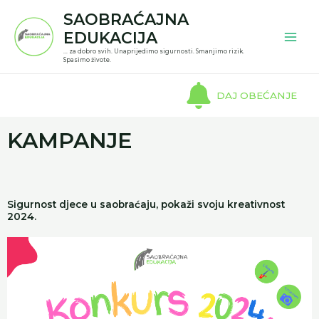
Skip
Mai
SAOBRAĆAJNA
to
EDUKACIJA
Men
content
... za dobro svih. Unaprijedimo sigurnosti. Smanjimo rizik.
Spasimo živote.
DAJ OBEĆANJE
KAMPANJE
Sigurnost djece u saobraćaju, pokaži svoju kreativnost
2024.